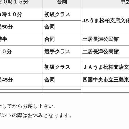
２０時１５分
合同
中
9時１０分
初級クラス
JAうま松柏支店文
時50分
合同
時半
合同
土居長津公民館
２０分
選手クラス
土居長津公民館
初級クラス
ＪＡうま松柏支店文
時45
分
合同
四国中央市立三島東
せしてからお越し下さい。
ベントの際はお休みとなります。