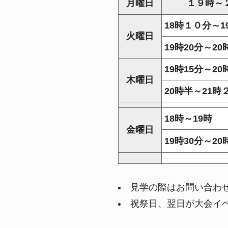
月曜日
１９時～
18時１０分～1
火曜日
19時20分～20
19時15分～20
木曜日
20時半～21時
18時～19時
金曜日
19時30分～20
見学の際はお問い合わ
祝祭日、翌日が大会イ