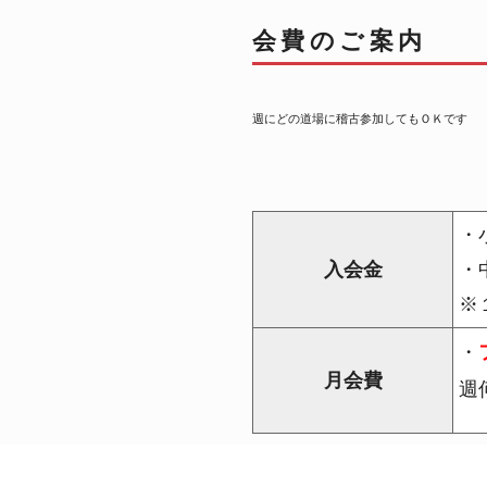
会費のご案内
週にどの道場に稽古参加してもＯＫです
・小
入会金
・
※
・
月会費
週